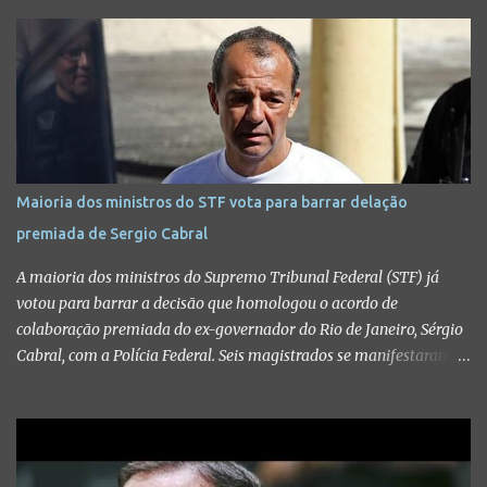
Maioria dos ministros do STF vota para barrar delação
premiada de Sergio Cabral
A maioria dos ministros do Supremo Tribunal Federal (STF) já
votou para barrar a decisão que homologou o acordo de
colaboração premiada do ex-governador do Rio de Janeiro, Sérgio
Cabral, com a Polícia Federal. Seis magistrados se manifestaram
no plenário virtual da Corte contra a manutenção da delação de
Cabral — o julgamento, realizado no plenário virtual, ainda não
terminou oficialmente e vai até o dia 28. O resultado desfavorável
à delação do ex-governador do Rio foi formado depois que sete
ministros votaram para tornar sem efeito a decisão do ministro