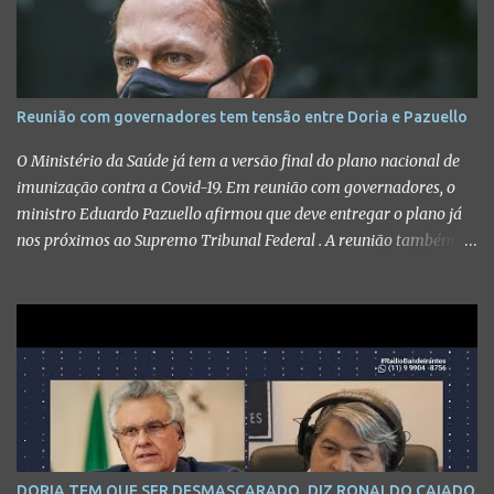
Edson Fachin, de 2020, que homologou o acordo de colaboração
premiada do ex-governador, condenado a mais de 300 anos de
prisão na Operação Lava Jato. Fonte: Maioria dos ministros do
STF vota para barrar delação premiada de Sergio Cabral - Jornal
Reunião com governadores tem tensão entre Doria e Pazuello
O Globo
O Ministério da Saúde já tem a versão final do plano nacional de
imunização contra a Covid-19. Em reunião com governadores, o
ministro Eduardo Pazuello afirmou que deve entregar o plano já
nos próximos ao Supremo Tribunal Federal . A reunião também
teve momentos de tensão. #CNNBrasil
DORIA TEM QUE SER DESMASCARADO, DIZ RONALDO CAIADO